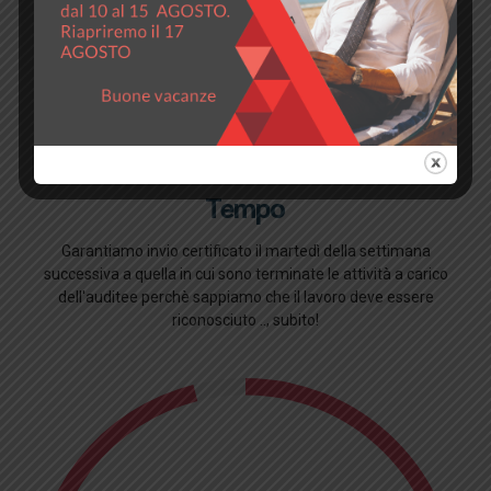
Tempo
Garantiamo invio certificato il martedì della settimana
successiva a quella in cui sono terminate le attività a carico
dell'auditee perchè sappiamo che il lavoro deve essere
riconosciuto .., subito!