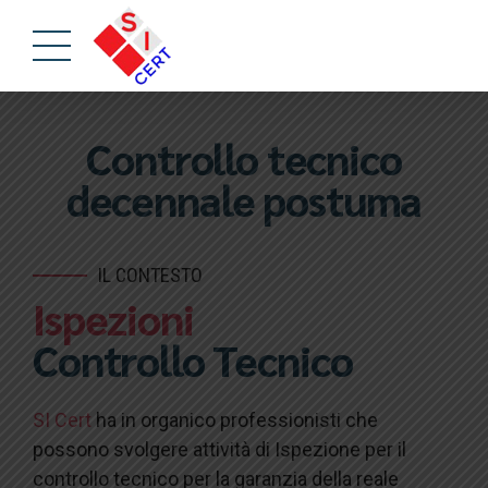
Controllo tecnico
decennale postuma
IL CONTESTO
Ispezioni
Controllo Tecnico
SI Cert
ha in organico professionisti che
possono svolgere attività di Ispezione per il
controllo tecnico per la garanzia della reale