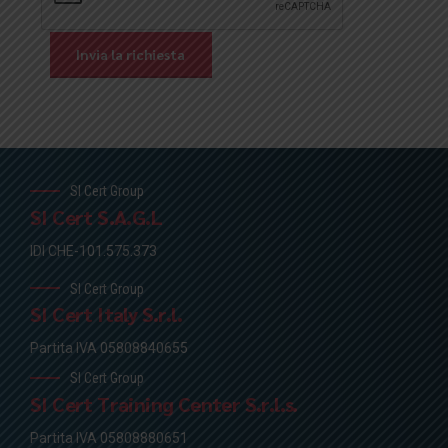
SI Cert Group
SI Cert S.A.G.L
IDI CHE-101.575.373
SI Cert Group
SI Cert Italy S.r.l.
Partita IVA 05808840655
SI Cert Group
SI Cert Training Center S.r.l.s.
Partita IVA 05808880651