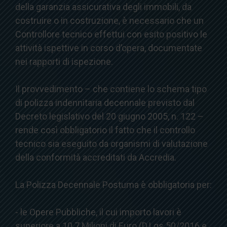
della garanzia assicurativa degli immobili, da
costruire o in costruzione, è necessario che un
Controllore tecnico effettui con esito positivo le
attività ispettive in corso d’opera, documentate
nei rapporti di ispezione.
Il provvedimento – che contiene lo schema tipo
di polizza indennitaria decennale previsto dal
Decreto legislativo del 20 giugno 2005, n. 122 –
rende così obbligatorio il fatto che il controllo
tecnico sia eseguito da organismi di valutazione
della conformità accreditati da Accredia.
La Polizza Decennale Postuma è obbligatoria per:
- le Opere Pubbliche, il cui importo lavori è
superiore a 10.7 Milioni di Euro (D.Lgs 50/2016 e