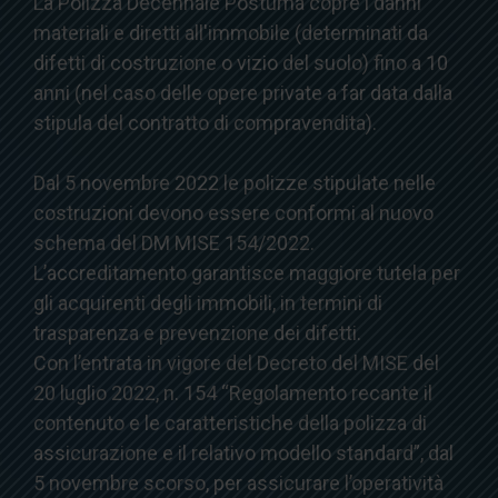
La Polizza Decennale Postuma copre i danni
materiali e diretti all'immobile (determinati da
difetti di costruzione o vizio del suolo) fino a 10
anni (nel caso delle opere private a far data dalla
stipula del contratto di compravendita).
Dal 5 novembre 2022 le polizze stipulate nelle
costruzioni devono essere conformi al nuovo
schema del DM MISE 154/2022.
L’accreditamento garantisce maggiore tutela per
gli acquirenti degli immobili, in termini di
trasparenza e prevenzione dei difetti.
Con l’entrata in vigore del Decreto del MISE del
20 luglio 2022, n. 154 “Regolamento recante il
contenuto e le caratteristiche della polizza di
assicurazione e il relativo modello standard”, dal
5 novembre scorso, per assicurare l’operatività