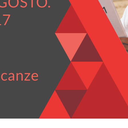
Certificati del controllo per la produzione di calcestruzz
DM 17/01/2018
Certificati del controllo per la produzione in fabbrica
Regolamento 305