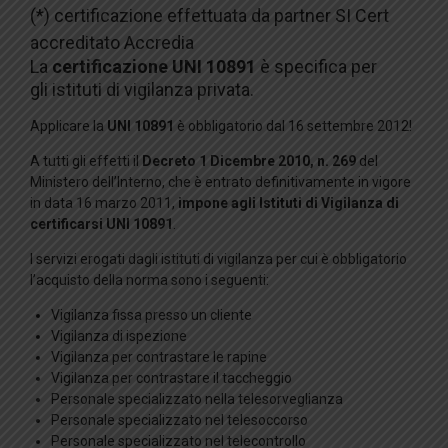
(*) certificazione effettuata da partner SI Cert
accreditato Accredia
La
certificazione UNI 10891
è specifica per
gli istituti di vigilanza privata.
Applicare la
UNI 10891
è obbligatorio dal 16 settembre 2012!
A tutti gli effetti il
Decreto 1 Dicembre 2010, n. 269
del
Ministero dell’Interno, che è entrato definitivamente in vigore
in data 16 marzo 2011,
impone agli Istituti di Vigilanza di
certificarsi UNI 10891
.
I servizi erogati dagli istituti di vigilanza per cui è obbligatorio
l’acquisto della norma sono i seguenti:
Vigilanza fissa presso un cliente
Vigilanza di ispezione
Vigilanza per contrastare le rapine
Vigilanza per contrastare il taccheggio
Personale specializzato nella telesorveglianza
Personale specializzato nel telesoccorso
Personale specializzato nel telecontrollo