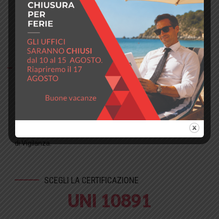
Un elenco delle principali domande che ci
pongono rispetto alla certificazione
La norma UNI 10891 e la serie UNI CEI EN 50518 sono
integrabili con altri Standard?
Certamente, la serie UNI CEI EN 50518 e la norma UNI 10891
recepiscono i principi e gli elementi significativi della ISO 9001
– Sistemi di Gestione per la Qualità e della ISO 27001 –
Sistemi di Gestione delle Informazioni, così come alcuni
requisiti legislativi cogenti ed applicabili all’attività degli Istituti
di Vigilanza.
SCEGLI LA CERTIFICAZIONE
UNI 10891