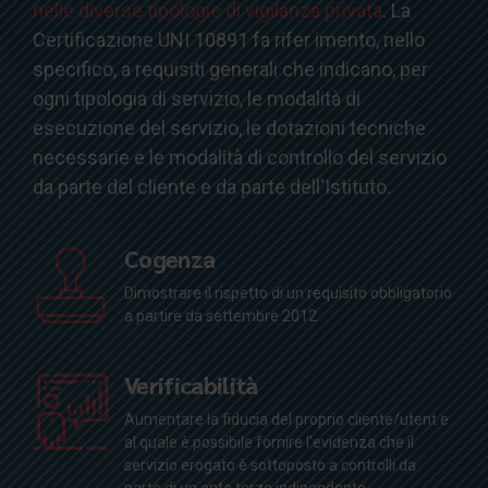
nelle diverse tipologie di vigilanza privata
. La
Certificazione UNI 10891 fa rifer imento, nello
specifico, a requisiti generali che indicano, per
ogni tipologia di servizio, le modalità di
esecuzione del servizio, le dotazioni tecniche
necessarie e le modalità di controllo del servizio
da parte del cliente e da parte dell'Istituto.
Cogenza
Dimostrare il rispetto di un requisito obbligatorio
a partire da settembre 2012
Verificabilità
Aumentare la fiducia del proprio cliente/utent e
al quale è possibile fornire l'evidenza che il
servizio erogato è sottoposto a controlli da