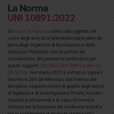
La Norma
UNI 10891:2022
Gli
Istituti di Vigilanza
sono stati oggetto, nel
corso degli anni, di un'attenzione particolare da
parte degli Organismi di Normazione e delle
Istituzioni Pubbliche che ha portato ad
un'evoluzione del panorama certificativo per
questi soggetti:
ISO 9001, UNI 10891 e UNI CEI
EN 50518
. Nel marzo 2012 è entrato in vigore il
Decreto n. 269 del Ministero dell'Interno che
disciplina i requisiti minimi di qualità degli Istituti
di Vigilanza e di Investigazione Privata, nonché i
requisiti professionali e di capacità tecnica
richiesti per la Direzione dei medesimi Istituti e
per lo svolgimento di incarichi organizzativi