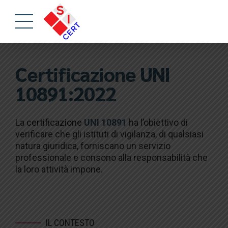
Certificazione UNI
10891:2022
La
certificazione
UNI 10891
ha l’obiettivo di
verificare che gli istituti di vigilanza, di qualsiasi
natura giuridica, forniscano un servizio
professionale e consono alla responsabilità che
la loro attività impone.
IL CONTESTO