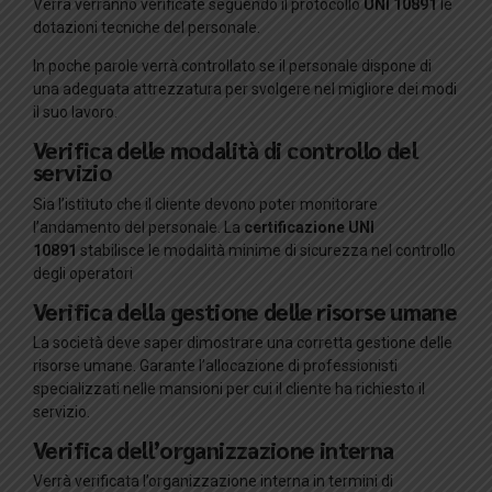
Verrà verranno verificate seguendo il protocollo
UNI 10891
le
dotazioni tecniche del personale.
In poche parole verrà controllato se il personale dispone di
una adeguata attrezzatura per svolgere nel migliore dei modi
il suo lavoro.
Verifica delle modalità di controllo del
servizio
Sia l’istituto che il cliente devono poter monitorare
l’andamento del personale. La
certificazione UNI
10891
stabilisce le modalità minime di sicurezza nel controllo
degli operatori
Verifica della gestione delle risorse umane
La società deve saper dimostrare una corretta gestione delle
risorse umane. Garante l’allocazione di professionisti
specializzati nelle mansioni per cui il cliente ha richiesto il
servizio.
Verifica dell’organizzazione interna
Verrà verificata l’organizzazione interna in termini di