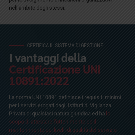
nell'ambito degli stessi.
CERTIFICA IL SISTEMA DI GESTIONE
I vantaggi della
Certificazione UNI
10891:2022
La norma UNI 10891 definisce i requisiti minimi
per i servizi erogati dagli Istituti di Vigilanza
Privata di qualsiasi natura giuridica ed ha
lo
scopo di attestare l'ottenimento ed il
mantenimento dei livelli di qualità del servizio