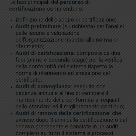
Le fasi principali del
percorso di
certificazione
comprendono:
Definizione dello scopo di certificazione;
Audit preliminare
(su richiesta) per l’analisi
delle lacune e valutazione
dell’Organizzazione rispetto alla norma di
riferimento;
Audit di certificazione
: composta da due
fasi (primo e secondo stage) per la verifica
della conformità del sistema rispetto la
norma di riferimento ed emissione del
certificato;
Audit di sorveglianza
: eseguita con
cadenza annuale al fine di verificare il
mantenimento della conformità ai requisiti
dello standard ed il miglioramento continuo;
Audit di rinnovo della certificazione
: che
avviene dopo 3 anni dalla certificazione o dal
rinnovo precedente e consiste in un audit
completo su tutto il sistema e processi