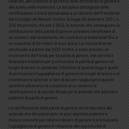
salariale, alle politiche di gestione delle differenze di genere e
alla tutela della maternità. La disciplina dettagliata della
certificazione è stata demandata a un decreto del Presidente
del Consiglio dei Ministri. Inoltre, la legge 30 dicembre 2021, n.
234, ha previsto che per il 2022, le aziende che conseguono la
certificazione della parità di genere potranno beneficiare di
un esonero dal versamento dei contributi previdenziali fino a
un massimo di 50 milioni di euro annui. La misura diventa
strutturale a partire dal 2023. Inoltre, è stato previsto un
incremento del Fondo per la parità di genere, che servirà a
finanziare iniziative per promuovere la parità di genere nei
luoghi di lavoro. In generale, l’obiettivo di queste leggi è quello
di promuovere l’uguaglianza di genere nei luoghi di lavoro e di
incentivare le aziende a fare di più per raggiungere questo
obiettivo attraverso la creazione di un sistema di
certificazione e di esoneri fiscali per le aziende che adottano
politiche di parità di genere.
La certificazione della parità di genere verrà rilasciata alle
aziende che dimostreranno di aver adottato politiche e
misure concrete per ridurre il divario di genere e promuovere
l’uguaglianza di genere in relazione alle opportunità di