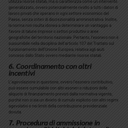
utilizza risorse statali, ma si caratterizza come un intervento
generalizzato, ovvero potenzialmente rivolto a tutti i datori di
lavoro privati che operano in ogni settore economico del
Paese, senza criteri di discrezionalità amministrativa. Inoltre,
la norma non risulta idonea a determinare un vantaggio a
favore di talune imprese o settori produttivi o aree
geografiche del territorio nazionale. Pertanto, l’esonero non è
sussumibile nella disciplina dell’articolo 107 del Trattato sul
funzionamento dell’Unione Europea, relativa agli aiuti
concessi dallo Stato ovvero mediante risorse statali.
6. Coordinamento con altri
incentivi
L’agevolazione in questione, ovvero l’esonero contributivo,
può essere cumulabile con altri esoneri o riduzioni delle
aliquote di finanziamento previsti dalla normativa vigente,
purché non ci sia un divieto di cumulo esplicito con altri regimi
agevolativi e nei limiti della contribuzione previdenziale
dovuta.
7. Procedura di ammissione in