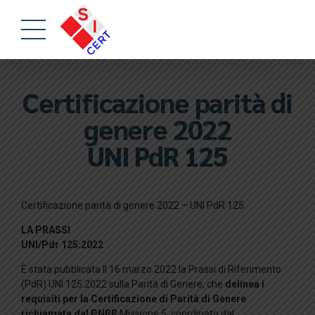
Certificazione parità di
genere 2022
UNI PdR 125
Certificazione parità di genere 2022 – UNI PdR 125
LA PRASSI
UNI/Pdr
125:2022
È stata pubblicata Il 16 marzo 2022 la Prassi di Riferimento
(PdR) UNI 125:2022 sulla Parità di Genere, che
delinea i
requisiti per la Certificazione di Parità di Genere
richiamata dal PNRR
Missione 5, coordinato dal