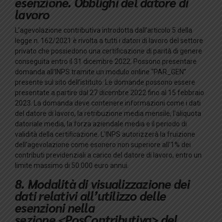
esenzione. Obblighi del datore di
lavoro
L’agevolazione contributiva introdotta dall’articolo 5 della
legge n. 162/2021 è rivolta a tutti i datori di lavoro del settore
privato che possiedono una certificazione di parità di genere
conseguita entro il 31 dicembre 2022. Possono presentare
domanda all’INPS tramite un modulo online “PAR_GEN”
presente sul sito dell’istituto. Le domande possono essere
presentate a partire dal 27 dicembre 2022 fino al 15 febbraio
2023. La domanda deve contenere informazioni come i dati
del datore di lavoro, la retribuzione media mensile, l’aliquota
datoriale media, la forza aziendale media e il periodo di
validità della certificazione. L’INPS autorizzerà la fruizione
dell’agevolazione come esonero non superiore all’1% dei
contributi previdenziali a carico del datore di lavoro, entro un
limite massimo di 50.000 euro annui.
8. Modalità di visualizzazione dei
dati relativi all’utilizzo delle
esenzioni nella
sezione
<PosContributiva> del