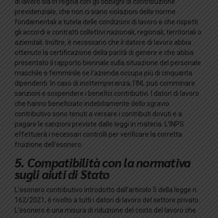
di lavoro sia in regola con gli obblighi di contribuzione
previdenziale, che non ci siano violazioni delle norme
fondamentali a tutela delle condizioni di lavoro e che rispetti
gli accordi e contratti collettivi nazionali, regionali, territoriali o
aziendali. Inoltre, è necessario che il datore di lavoro abbia
ottenuto la certificazione della parità di genere e che abbia
presentato il rapporto biennale sulla situazione del personale
maschile e femminile se l’azienda occupa più di cinquanta
dipendenti. In caso di inottemperanza, l’INL può comminare
sanzioni e sospendere i benefici contributivi. I datori di lavoro
che hanno beneficiato indebitamente dello sgravio
contributivo sono tenuti a versare i contributi dovuti e a
pagare le sanzioni previste dalle leggi in materia. L’INPS
effettuerà i necessari controlli per verificare la corretta
fruizione dell’esonero.
5. Compatibilità con la normativa
sugli aiuti di Stato
L’esonero contributivo introdotto dall’articolo 5 della legge n.
162/2021, è rivolto a tutti i datori di lavoro del settore privato.
L’esonero è una misura di riduzione del costo del lavoro che