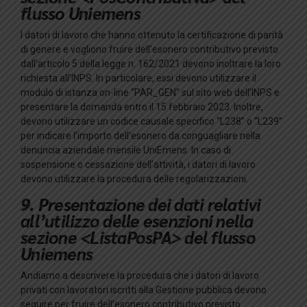
flusso Uniemens
I datori di lavoro che hanno ottenuto la certificazione di parità
di genere e vogliono fruire dell’esonero contributivo previsto
dall’articolo 5 della legge n. 162/2021 devono inoltrare la loro
richiesta all’INPS. In particolare, essi devono utilizzare il
modulo di istanza on-line “PAR_GEN” sul sito web dell’INPS e
presentare la domanda entro il 15 febbraio 2023. Inoltre,
devono utilizzare un codice causale specifico “L238” o “L239”
per indicare l’importo dell’esonero da conguagliare nella
denuncia aziendale mensile UniEmens. In caso di
sospensione o cessazione dell’attività, i datori di lavoro
devono utilizzare la procedura delle regolarizzazioni.
9. Presentazione dei dati relativi
all’utilizzo delle esenzioni nella
sezione <ListaPosPA> del flusso
Uniemens
Andiamo a descrivere la procedura che i datori di lavoro
privati con lavoratori iscritti alla Gestione pubblica devono
seguire per fruire dell’esonero contributivo previsto