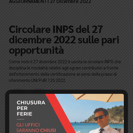
AGGIORNAMENTI 27 Dicembre 2022
Circolare INPS del 27
dicembre 2022 sulle pari
opportunità
Come noto il 27 dicembre 2022 è uscita la circolare INPS che
disciplina le modalità relativi agli sgravi contributivi a fronte
dell’ottenimento della certificazione ai sensi della prassi di
riferimento UNI/PdR 125:2022.
Articolo 5 della legge del 5 novembre
2021. 162 reca modifiche ai codici
richiamati dal decreto legislativo 11
aprile 2006. 198 e altre disposizioni in