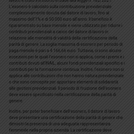
lavoro è stato introdotto in base alla legge n. 162/2021.
L’esonero è calcolato sulla contribuzione previdenziale
complessivamente dovuta dal datore di lavoro, fino al
massimo dell’1% e di 50.000 euro all’anno. Il beneficio è
riparametrato su base mensile e viene utilizzato per ridurre i
contributi previdenziali a carico del datore di lavoro in
relazione alle mensilità di validità della certificazione della
parità di genere. La soglia massima di esonero per periodo di
paga mensile è pari a 4.166,66 euro. Tuttavia, ci sono alcune
eccezioni per le quali l’esonero non si applica, come i premi e i
contributi dovuti all’INAIL, alcuni fondi previdenziali specifici e i
contributi per la formazione continua. Inoltre, l’esonero non si
applica alle contribuzioni che non hanno natura previdenziale
o che sono concepite per apportare elementi di solidarietà
alle gestioni previdenziali. Il periodo di fruizione dell’esonero
deve essere specificato nella certificazione della parità di
genere.
Inoltre, per poter beneficiare dell’esonero, il datore di lavoro
deve presentare una certificazione della parità di genere che
dimostri la presenza di una adeguata rappresentanza
femminile nella propria azienda. La certificazione deve