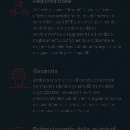
Realizzazione
Affinché le azioni “di parità di genere” siano
efficaci, la prassi di riferimento definisce una
serie di indicatori (KPI) percorribili, pertinenti e
confrontabili e in grado di guidare il
cambiamento e di rappresentare il continuo
miglioramento, contribuendo a soddisfare le
esigenze dei clienti ed aumentando le possibilità
di aggiudicarsi le gare d'appalto.
Garanzia
Assicura una migliore efficienza dei processi
garantendo equità di genere all’interno delle
organizzazioni, superando la visione
stereotipata dei ruoli, attivando la grande risorsa
dei talenti femminili per stimolare la crescita
economica e sociale del Paese
Potenziamento delle relazioni