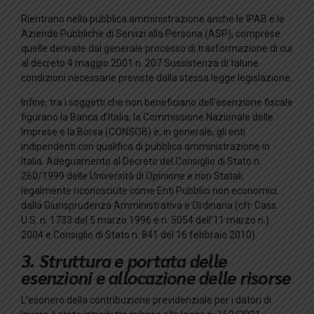
Rientrano nella pubblica amministrazione anche le IPAB e le
Aziende Pubbliche di Servizi alla Persona (ASP), comprese
quelle derivate dal generale processo di trasformazione di cui
al decreto 4 maggio 2001 n. 207 Sussistenza di talune
condizioni necessarie previste dalla stessa legge legislazione.
Infine, tra i soggetti che non beneficiano dell’esenzione fiscale
figurano la Banca d’Italia, la Commissione Nazionale delle
Imprese e la Borsa (CONSOB) e, in generale, gli enti
indipendenti con qualifica di pubblica amministrazione in
Italia. Adeguamento al Decreto del Consiglio di Stato n.
260/1999 delle Università di Opinione e non Statali
legalmente riconosciute come Enti Pubblici non economici
dalla Giurisprudenza Amministrativa e Ordinaria (cfr. Cass.
U.S. n. 1733 del 5 marzo 1996 e n. 5054 dell’11 marzo n.)
2004 e Consiglio di Stato n. 841 del 16 febbraio 2010).
3. Struttura e portata delle
esenzioni e allocazione delle risorse
L’esonero della contribuzione previdenziale per i datori di