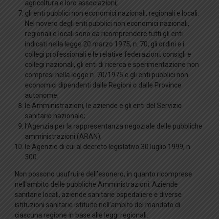
agricoltura e loro associazioni;
gli enti pubblici non economici nazionali, regionali e locali.
Nel novero degli enti pubblici non economici nazionali,
regionali e locali sono da ricomprendere tutti gli enti
indicati nella legge 20 marzo 1975, n. 70, gli ordini e i
collegi professionali e le relative federazioni, consigli e
collegi nazionali, gli enti di ricerca e sperimentazione non
compresi nella legge n. 70/1975 e gli enti pubblici non
economici dipendenti dalle Regioni o dalle Province
autonome;
le Amministrazioni, le aziende e gli enti del Servizio
sanitario nazionale;
l’Agenzia per la rappresentanza negoziale delle pubbliche
amministrazioni (ARAN);
le Agenzie di cui al decreto legislativo 30 luglio 1999, n.
300.
Non possono usufruire dell’esonero, in quanto ricomprese
nell’ambito delle pubbliche Amministrazioni: Aziende
sanitarie locali, aziende sanitarie ospedaliere e diverse
istituzioni sanitarie istituite nell’ambito del mandato di
ciascuna regione in base alle leggi regionali.