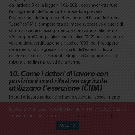
dall’articolo 5 della legge n. 162/2021, dopo aver ottenuto
l’accoglimento dell’istanza. La procedura prevede
l’esposizione dell’importo dell’esonero nel flusso UniEmens
“ListaPosPA” di competenza del mese successivo a quello di
comunicazione di accoglimento, valorizzando l’elemento
<AltriImportiAConguaglio> con il codice “002” per il periodo di
validità della certificazione e il codice “003” per il recupero
delle mensilità pregresse. L’importo dell’esonero dovrà
essere indicato nell’elemento <ImportoConguaglio> nella
misura e nei limiti previsti dalla norma.
10. Come i datori di lavoro con
posizioni contributive agricole
utilizzano l’esenzione (CIDA)
I datori di lavoro agricoli che hanno ottenuto l’accoglimento
dell’istanza “PAR_GEN” per l’esonero contributivo previsto
Questo sito utilizza i cookies per garantirti un'esperienza di
dalla legge n. 162/2021 e hanno ottenuto il codice di
navigazione personalizzata.
Impostazioni Cookie
autorizzazione “4R” potranno vedere l’importo dell’esonero
applicato su base mensile, a partire dalla quarta emissione
ACCETTA
dell’anno 2022, nel prospetto riepilogativo F24. Inoltre,