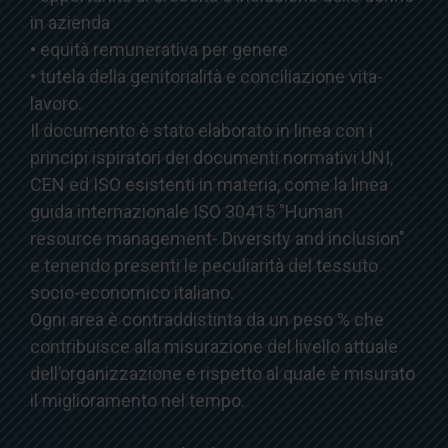
in azienda
• equità remunerativa per genere
• tutela della genitorialità e conciliazione vita-
lavoro.
Il documento è stato elaborato in linea con i
principi ispiratori dei documenti normativi UNI,
CEN ed ISO esistenti in materia, come la linea
guida internazionale ISO 30415 "Human
resource management- Diversity and inclusion"
e tenendo presenti le peculiarità del tessuto
socio-economico italiano.
Ogni area è contraddistinta da un peso % che
contribuisce alla misurazione del livello attuale
dell’organizzazione e rispetto al quale è misurato
il miglioramento nel tempo.