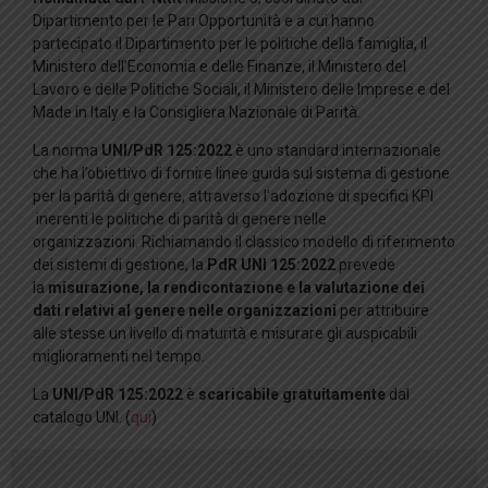
Dipartimento per le Pari Opportunità e a cui hanno
partecipato il Dipartimento per le politiche della famiglia, il
Ministero dell’Economia e delle Finanze, il Ministero del
Lavoro e delle Politiche Sociali, il Ministero delle Imprese e del
Made in Italy e la Consigliera Nazionale di Parità.
La norma
UNI/PdR
125:2022
è uno standard internazionale
che ha l’obiettivo di fornire linee guida sul sistema di gestione
per la parità di genere, attraverso l’adozione di specifici KPI
inerenti le politiche di parità di genere nelle
organizzazioni. Richiamando il classico modello di riferimento
dei sistemi di gestione, la
PdR UNI 125:2022
prevede
la
misurazione, la rendicontazione e la valutazione dei
dati relativi al genere nelle organizzazioni
per attribuire
alle stesse un livello di maturità e misurare gli auspicabili
miglioramenti nel tempo.
La
UNI/PdR 125:2022
è
scaricabile gratuitamente
dal
catalogo UNI. (
qui
)