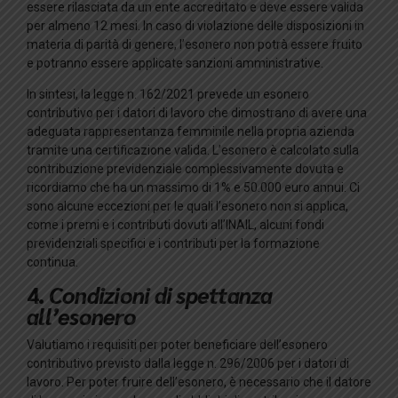
essere rilasciata da un ente accreditato e deve essere valida
per almeno 12 mesi. In caso di violazione delle disposizioni in
materia di parità di genere, l’esonero non potrà essere fruito
e potranno essere applicate sanzioni amministrative.
In sintesi, la legge n. 162/2021 prevede un esonero
contributivo per i datori di lavoro che dimostrano di avere una
adeguata rappresentanza femminile nella propria azienda
tramite una certificazione valida. L’esonero è calcolato sulla
contribuzione previdenziale complessivamente dovuta e
ricordiamo che ha un massimo di 1% e 50.000 euro annui. Ci
sono alcune eccezioni per le quali l’esonero non si applica,
come i premi e i contributi dovuti all’INAIL, alcuni fondi
previdenziali specifici e i contributi per la formazione
continua.
4.
Condizioni di spettanza
all’esonero
Valutiamo i requisiti per poter beneficiare dell’esonero
contributivo previsto dalla legge n. 296/2006 per i datori di
lavoro. Per poter fruire dell’esonero, è necessario che il datore