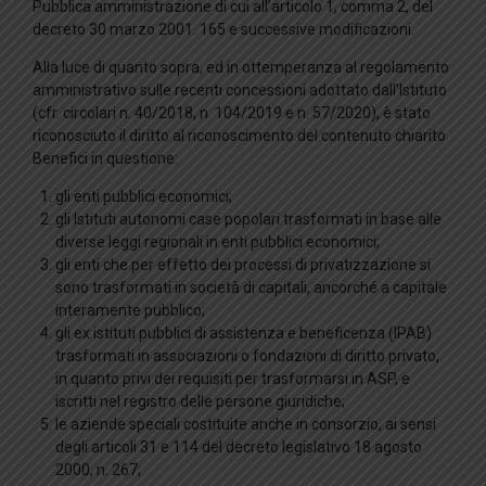
Pubblica amministrazione di cui all’articolo 1, comma 2, del
decreto 30 marzo 2001. 165 e successive modificazioni.
Alla luce di quanto sopra, ed in ottemperanza al regolamento
amministrativo sulle recenti concessioni adottato dall’Istituto
(cfr. circolari n. 40/2018, n. 104/2019 e n. 57/2020), è stato
riconosciuto il diritto al riconoscimento del contenuto chiarito
Benefici in questione:
gli enti pubblici economici;
gli Istituti autonomi case popolari trasformati in base alle
diverse leggi regionali in enti pubblici economici;
gli enti che per effetto dei processi di privatizzazione si
sono trasformati in società di capitali, ancorché a capitale
interamente pubblico;
gli ex istituti pubblici di assistenza e beneficenza (IPAB)
trasformati in associazioni o fondazioni di diritto privato,
in quanto privi dei requisiti per trasformarsi in ASP, e
iscritti nel registro delle persone giuridiche;
le aziende speciali costituite anche in consorzio, ai sensi
degli articoli 31 e 114 del decreto legislativo 18 agosto
2000, n. 267;