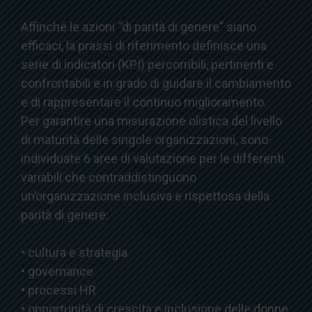
Affinché le azioni “di parità di genere” siano
efficaci, la prassi di riferimento definisce una
serie di indicatori (KPI) percorribili, pertinenti e
confrontabili e in grado di guidare il cambiamento
e di rappresentare il continuo miglioramento.
Per garantire una misurazione olistica del livello
di maturità delle singole organizzazioni, sono
individuate 6 aree di valutazione per le differenti
variabili che contraddistinguono
un’organizzazione inclusiva e rispettosa della
parità di genere:
• cultura e strategia
• governance
• processi HR
• opportunità di crescita e inclusione delle donne