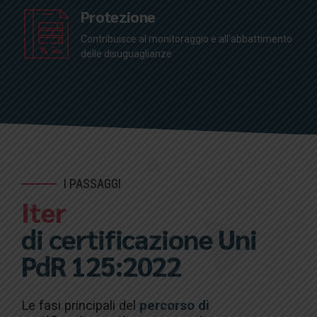
Protezione
Contribuisce al monitoraggio e all'abbattimento
delle disuguaglianze
I PASSAGGI
Iter
di certificazione Uni
PdR 125:2022
Le fasi principali del
percor
so
di