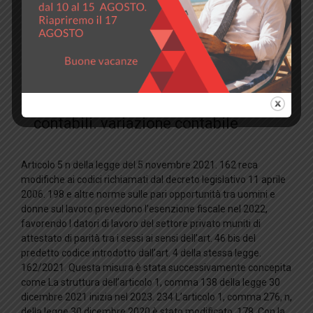
materia di pari opportunità tra uomini
e donne sul lavoro. Esenzione
contributiva per i datori di lavoro
privati Prova della parità tra i sessi ai
sensi dell’articolo 46bis del decreto-
legge 46. 198/2006. Istruzioni
contabili. variazione contabile
Articolo 5 n della legge del 5 novembre 2021. 162 reca
modifiche ai codici richiamati dal decreto legislativo 11 aprile
2006. 198 e altre norme sulle pari opportunità tra uomini e
donne sul lavoro prevedono l’esenzione fiscale nel 2022,
favorendo I datori di lavoro del settore privato muniti di
attestato di parità tra i sessi ai sensi dell’art. 46 bis del
predetto codice introdotto dall’art. 4 della stessa legge.
162/2021. Questa misura è stata successivamente concepita
come La struttura dell’articolo 1, comma 138 della legge 30
dicembre 2021 inizia nel 2023. 234 L’articolo 1, comma 276, n,
della legge 30 dicembre 2020 è stato modificato. 178. Con la