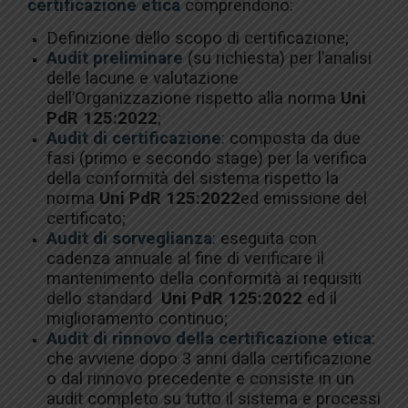
certificazione
etica
comprendono:
Definizione dello scopo di certificazione;
Audit preliminare
(su richiesta) per l’analisi
delle lacune e valutazione
dell’Organizzazione rispetto alla norma
Uni
PdR 125:2022
;
Audit di certificazione
: composta da due
fasi (primo e secondo stage) per la verifica
della conformità del sistema rispetto la
norma
Uni PdR 125:2022
ed emissione del
certificato;
Audit di sorveglianza
: eseguita con
cadenza annuale al fine di verificare il
mantenimento della conformità ai requisiti
dello standard
Uni PdR 125:2022
ed il
miglioramento continuo;
Audit di rinnovo della certificazione etica
:
che avviene dopo 3 anni dalla certificazione
o dal rinnovo precedente e consiste in un
audit completo su tutto il sistema e processi