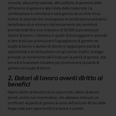
crescita, alla parità salariale, alle politiche di gestione delle
differenze di genere e alla tutela della maternità. La
certificazione è volontaria e sarà gestita da un ente terzo.
Inoltre, le aziende che conseguono la certificazione potranno
beneficiare di un esonero dal versamento dei contributi
previdenziali fino a un massimo di 50.000 euro annui per
datore di lavoro. L’obiettivo è quello di incoraggiare le aziende
a fare di più per promuovere l’uguaglianza di genere nei
luoghi di lavoro e aiutare le donne a raggiungere parità di
opportunità e di retribuzione con gli uomini. Inoltre, la legge
prevede un incremento del Fondo per la parità di genere, che
servirà a finanziare iniziative per promuovere la parità di
genere nei luoghi di lavoro.
2. Datori di lavoro aventi diritto ai
benefici
Hanno diritto ai benefici di cui sopra tutti i datori di lavoro
privati, anche non imprenditori, che abbiano ottenuto un
certificato di parità di genere ai sensi dell’articolo 46 bis della
legge sulle pari opportunità tra donne e uomini.