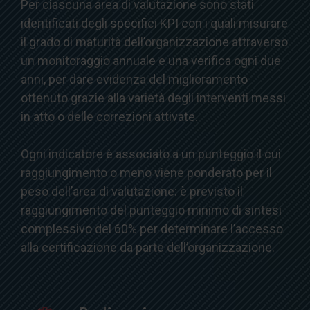
Per ciascuna area di valutazione sono stati
identificati degli specifici KPI con i quali misurare
il grado di maturità dell’organizzazione attraverso
un monitoraggio annuale e una verifica ogni due
anni, per dare evidenza del miglioramento
ottenuto grazie alla varietà degli interventi messi
in atto o delle correzioni attivate.
Ogni indicatore è associato a un punteggio il cui
raggiungimento o meno viene ponderato per il
peso dell’area di valutazione: è previsto il
raggiungimento del punteggio minimo di sintesi
complessivo del 60% per determinare l’accesso
alla certificazione da parte dell’organizzazione.