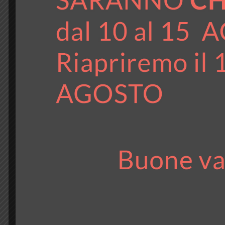
Nome*
Cognome*
Contatto telefonico*
Mail*
Certificazione di interesse
Altre domande