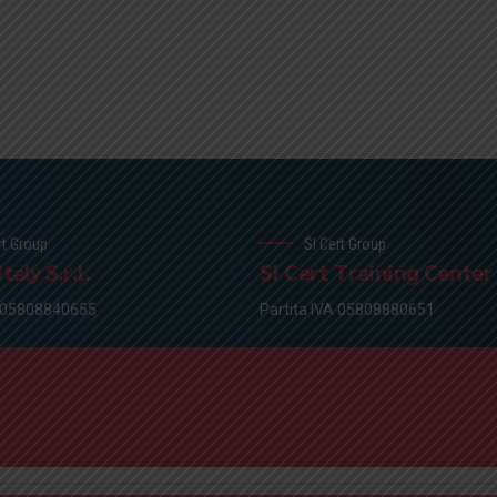
rt Group
SI Cert Group
taly S.r.l.
SI Cert Training Center S
A 05808840655
Partita IVA 05808880651