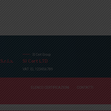
SI Cert Group
.r.l.s.
SI Cert LTD
VAT: EL 123456789
ELENCO CERTIFICAZIONI
CONTATTI