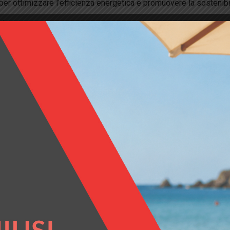
er ottimizzare l’efficienza energetica e promuovere la sostenibi
i:
ospettive di carriera nel settore energetico, accedendo a nuove op
ergetici, ridurre gli sprechi e risparmiare sui costi operativi.
etti le normative nazionali e internazionali relative all’energia e a
entare l’efficienza operativa attraverso l’adozione di strategie 
EDIA per la figura professionale
Esperto in Gestione dell’Ener
 Civile
–
EGE Industriale
oppure decidi di certificati per entrambi 
r essere ricontattato per l'is