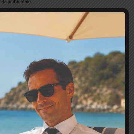
lità ambientale.
portunità di lavoro in ambito industriale,
lla sostenibilità.
di gestione energetica.
gia
secondo la norma UNI 11339
i settori ed iscriviti.
crizione