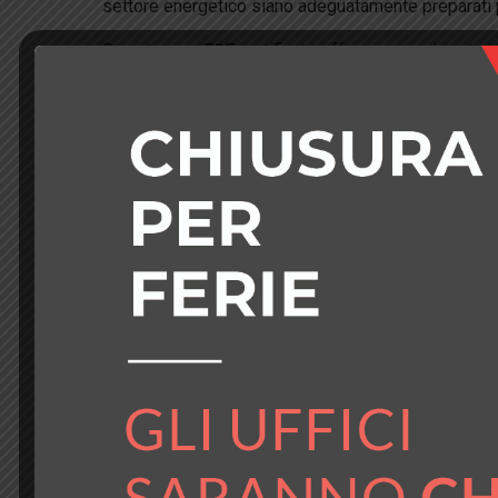
settore energetico siano adeguatamente preparati p
Diventare un EGE certificato offre numerosi vantagg
Opportunità professionali:
Ampliare le proprie pr
commerciale e pubblico.
Sostenibilità e risparmio:
Ottimizzare i consumi en
Conformità normativa:
Garantire che l’azienda risp
Miglioramento delle performance aziendali:
Aum
SI Cert Italy è in fase di Accreditamento con ACCR
Scegli la figura professionale più adatta a te tra
EGE
Compila questo modulo pe