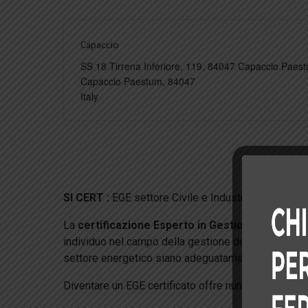
Capaccio
SS 18 Tirrena Inferiore, 119, 84047 Capaccio Paes
Capaccio Paestum
,
84047
Italy
SI CERT :
EGE settore Civile e Industriale
La
certificazione Esperto in Gestione dell’Ener
individuo nel campo della gestione dell’energia all’i
settore energetico siano adeguatamente preparati p
Diventare un EGE certificato offre numerosi vantagg