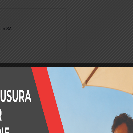
tum SA
gia (EGE)
, secondo la norma
UNI 11339
, è un riconoscimento pr
nterno di organizzazioni pubbliche e private. Il certificato è volt
er ottimizzare l’efficienza energetica e promuovere la sostenibi
i: