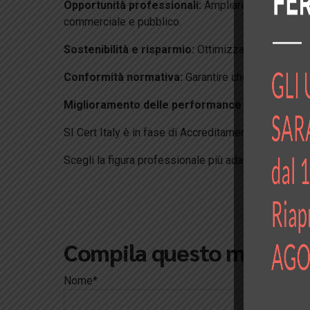
Opportunità professionali:
Ampliare le proprie pr
commerciale e pubblico.
Sostenibilità e risparmio:
Ottimizzare i consumi en
Conformità normativa:
Garantire che l’azienda risp
Miglioramento delle performance aziendali:
Aum
SI Cert Italy è in fase di Accreditamento con ACCR
Scegli la figura professionale più adatta a te tra
EGE
Compila questo modulo pe
Nome*