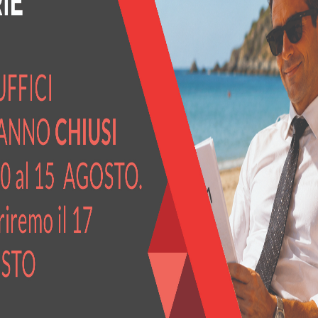
ospettive di carriera nel settore energetico, accedendo a nuove op
ergetici, ridurre gli sprechi e risparmiare sui costi operativi.
etti le normative nazionali e internazionali relative all’energia e a
entare l’efficienza operativa attraverso l’adozione di strategie 
EDIA per la figura professionale
Esperto in Gestione dell’Ener
 Civile
–
EGE Industriale
oppure decidi di certificati per entrambi 
r essere ricontattato per l'is