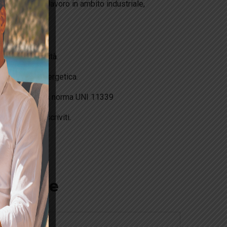
portunità di lavoro in ambito industriale,
lla sostenibilità.
di gestione energetica.
gia
secondo la norma UNI 11339
i settori ed iscriviti.
crizione