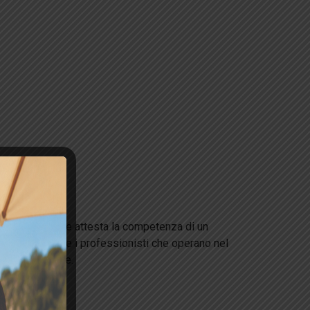
ofessionale che attesta la competenza di un
o a garantire che i professionisti che operano nel
lità ambientale.