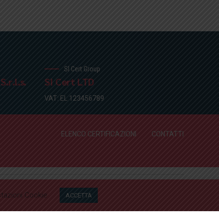
SI Cert Group
.r.l.s.
SI Cert LTD
VAT: EL 123456789
ELENCO CERTIFICAZIONI
CONTATTI
ELENCO CERTIFICAZIONI
CONTATTI
tazioni Cookie
ACCETTA