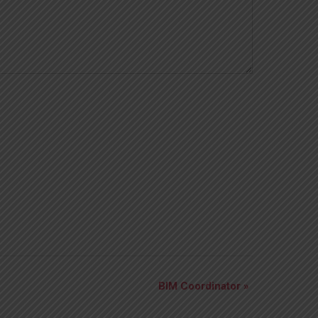
BIM Coordinator
»