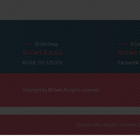
SI Cert Group
SI Ce
SI Cert S.A.G.L
SI Cert I
IDI CHE-101.575.373
Partita IV
Copyright by
SI Cert
All rights reserved.
Questo sito utilizza i cookies 