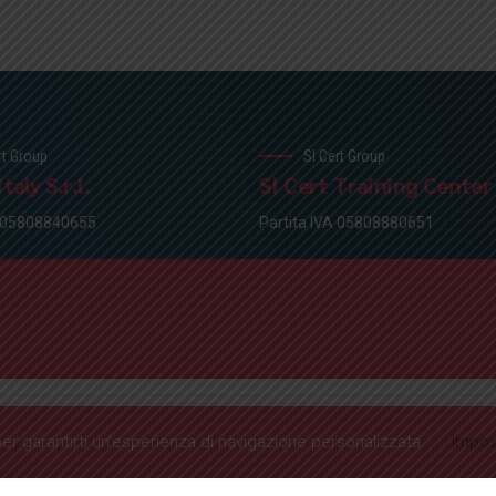
rt Group
SI Cert Group
taly S.r.l.
SI Cert Training Center S
A 05808840655
Partita IVA 05808880651
per garantirti un'esperienza di navigazione personalizzata.
Impos