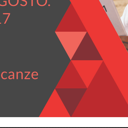
 11352
a norma UNI CEI 11352:2014 completa il quadro normativo rappre