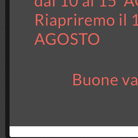
UNCATEGORIZED
Certificazione UNI
Novembre 25, 2021
by redazione
0
I vantaggi della Certificazione UNI CEI 11352:2014 L
11339 e si...