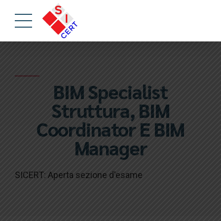
BIM Specialist
Struttura, BIM
Coordinator E BIM
Manager
SICERT: Aperta sezione d'esame