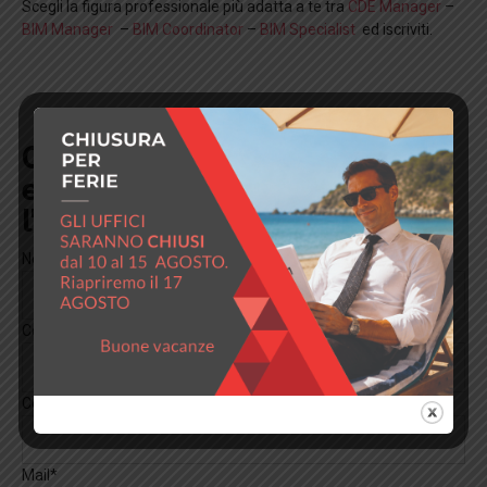
Scegli la figura professionale più adatta a te tra
CDE Manager
–
BIM Manager
–
BIM Coordinator
–
BIM Specialist
ed iscriviti.
Compila questo modulo per
essere ricontattato per
l'iscrizione
Nome*
Cognome*
Contatto telefonico*
Mail*