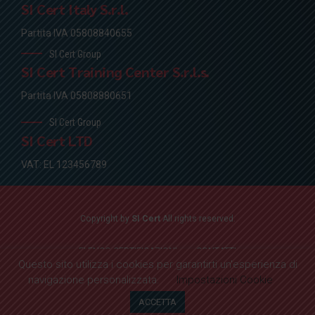
SI Cert Italy S.r.l.
Partita IVA 05808840655
SI Cert Group
SI Cert Training Center S.r.l.s.
Partita IVA 05808880651
SI Cert Group
SI Cert LTD
VAT: EL 123456789
Copyright by
SI Cert
All rights reserved.
ELENCO CERTIFICAZIONI
CONTATTI
Questo sito utilizza i cookies per garantirti un'esperienza di
navigazione personalizzata.
Impostazioni Cookie
ELENCO CERTIFICAZIONI
CONTATTI
ACCETTA