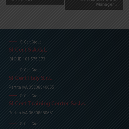
Manager
»
SI Cert Group
SI Cert S.A.G.L
IDI CHE-101.575.373
SI Cert Group
SI Cert Italy S.r.l.
Partita IVA 05808840655
SI Cert Group
SI Cert Training Center S.r.l.s.
Partita IVA 05808880651
SI Cert Group