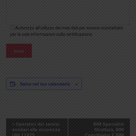
Autorizzo all'utilizzo dei miei dati per essere ricontattato
per le sole informazioni sulla certificazione.
Salva nel tuo calendario
Evento
«
Operatori dei servizi
BIM Specialist
Navigazione
ausiliari alla sicurezza
Struttura, BIM
UNI 11925
Coordinator E BIM