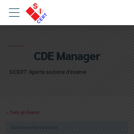
CDE Manager
SICERT: Aperta sezione d'esame
« Tutti gli Eventi
Questo evento è passato.