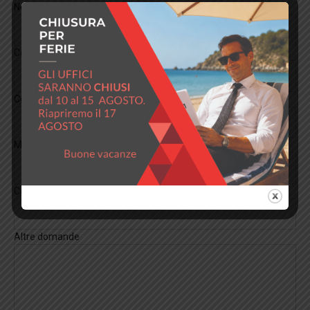
Nome*
Cognome*
Contatto telefonico*
Mail*
Certificazione di interesse
Altre domande