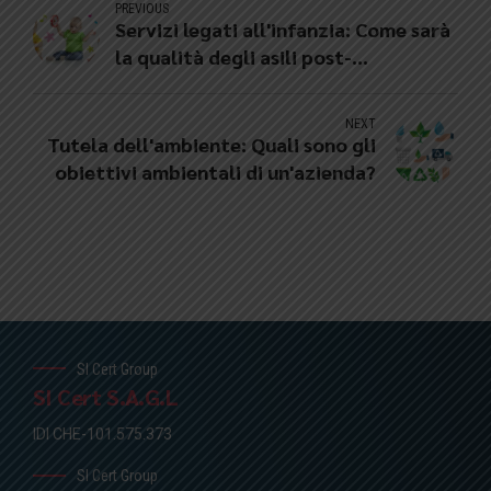
PREVIOUS
Servizi legati all'infanzia: Come sarà
la qualità degli asili post-
coronavirus?
NEXT
Tutela dell'ambiente: Quali sono gli
obiettivi ambientali di un'azienda?
SI Cert Group
SI Cert S.A.G.L
IDI CHE-101.575.373
SI Cert Group