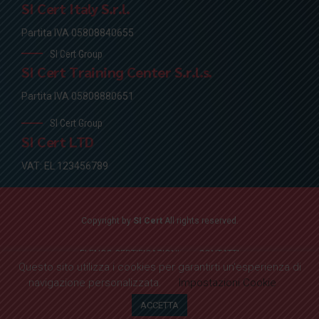
SI Cert Italy S.r.l.
Partita IVA 05808840655
SI Cert Group
SI Cert Training Center S.r.l.s.
Partita IVA 05808880651
SI Cert Group
SI Cert LTD
VAT: EL 123456789
Copyright by
SI Cert
All rights reserved.
ELENCO CERTIFICAZIONI
CONTATTI
Questo sito utilizza i cookies per garantirti un'esperienza di
navigazione personalizzata.
Impostazioni Cookie
ELENCO CERTIFICAZIONI
CONTATTI
ACCETTA