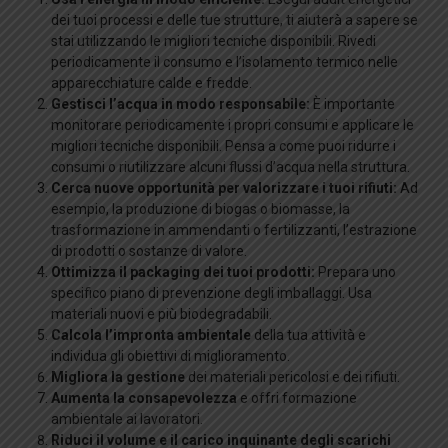
dei tuoi processi e delle tue strutture, ti aiuterà a sapere se
stai utilizzando le migliori tecniche disponibili. Rivedi
periodicamente il consumo e l’isolamento termico nelle
apparecchiature calde e fredde.
Gestisci l’acqua in modo responsabile:
È importante
monitorare periodicamente i propri consumi e applicare le
migliori tecniche disponibili. Pensa a come puoi ridurre i
consumi o riutilizzare alcuni flussi d’acqua nella struttura.
Cerca nuove opportunità per valorizzare i tuoi rifiuti:
Ad
esempio, la produzione di biogas o biomasse, la
trasformazione in ammendanti o fertilizzanti, l’estrazione
di prodotti o sostanze di valore.
Ottimizza il packaging dei tuoi prodotti:
Prepara uno
specifico piano di prevenzione degli imballaggi. Usa
materiali nuovi e più biodegradabili.
Calcola l’impronta ambientale
della tua attività e
individua gli obiettivi di miglioramento.
Migliora la gestione
dei materiali pericolosi e dei rifiuti.
Aumenta la consapevolezza
e offri formazione
ambientale ai lavoratori.
Riduci il volume e il carico inquinante degli scarichi