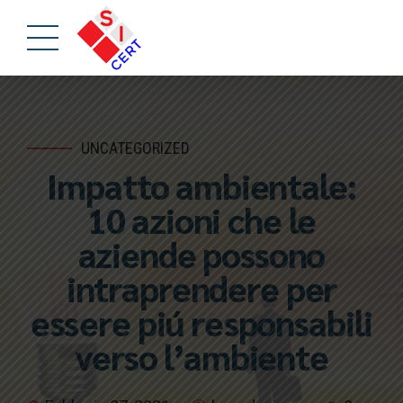
UNCATEGORIZED
Impatto ambientale:
10 azioni che le
aziende possono
intraprendere per
essere piú responsabili
verso l’ambiente