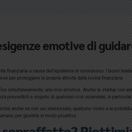
esigenze emotive di guidar
oltà finanziarie a causa dell’epidemia di coronavirus. I buoni lea
rse per proteggere le proprie attività dalla rovina finanziaria.
rifica simultaneamente: una crisi
emotiva
. Anche le startup con ann
 prevedibili a seguito di qualsiasi crisi aziendale, in particol
ché anche se non sei interessato, qualcuno vicino a te potrebbe a
mano, per gestirle in modo proattivo.
opraffatto? Riottimiz