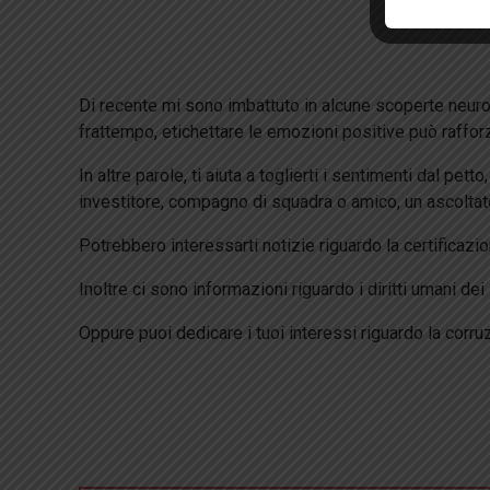
Di recente mi sono imbattuto in alcune scoperte neuros
frattempo, etichettare le emozioni positive può rafforz
In altre parole, ti aiuta a toglierti i sentimenti dal pe
investitore, compagno di squadra o amico, un ascolta
Potrebbero interessarti notizie riguardo la certificaz
Inoltre ci sono informazioni riguardo i diritti umani dei
Oppure puoi dedicare i tuoi interessi riguardo la corr