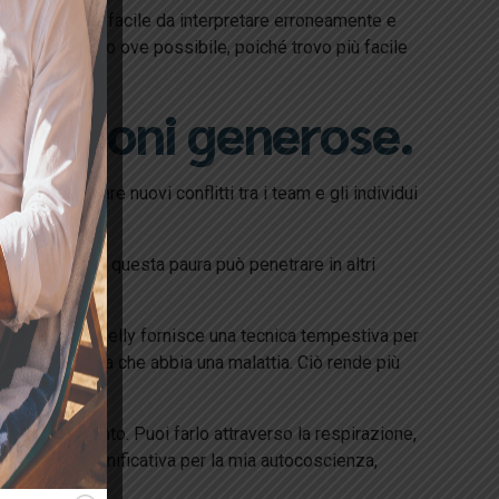
 è notoriamente facile da interpretare erroneamente e
lizzare l’audio ove possibile, poiché trovo più facile
retazioni generose.
e a scoppiare nuovi conflitti tra i team e gli individui
stra salute. E questa paura può penetrare in altri
uttivo. Kevin Kelly fornisce una tecnica tempestiva per
on te, fai finta che abbia una malattia. Ciò rende più
 a tuo piacimento. Puoi farlo attraverso la respirazione,
a differenza significativa per la mia autocoscienza,