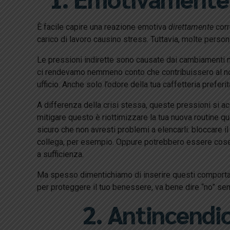
È facile capire una reazione emotiva
direttamente
corr
carico di lavoro causino stress. Tuttavia, molte pers
Le pressioni indirette sono causate dai cambiamenti ne
ci rendevamo nemmeno conto che contribuissero al nost
ufficio. Anche solo l’odore della tua caffetteria preferit
A differenza della crisi stessa, queste pressioni si 
mitigare questo è riottimizzare la tua nuova routine qu
sicuro che non avresti problemi a elencarli: bloccare i
collega, per esempio. Oppure potrebbero essere cose c
a sufficienza.
Ma spesso dimentichiamo di inserire questi comportamen
per proteggere il tuo benessere, va bene dire “no” senz
2. Antincendio