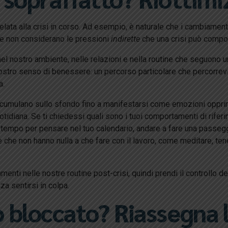
elata alla crisi in corso. Ad esempio, è naturale che i cambiamenti 
one non considerano le pressioni
indirette
che una crisi può compor
l nostro ambiente, nelle relazioni e nella routine che seguono un
ro senso di benessere: un percorso particolare che percorrevi, 
a.
accumulano sullo sfondo fino a manifestarsi come emozioni opprim
otidiana. Se ti chiedessi quali sono i tuoi comportamenti di rifer
l tempo per pensare nel tuo calendario, andare a fare una passeggia
he non hanno nulla a che fare con il lavoro, come meditare, ten
ti nelle nostre routine post-crisi, quindi prendi il controllo de
a sentirsi in colpa.
 bloccato? Riassegna l