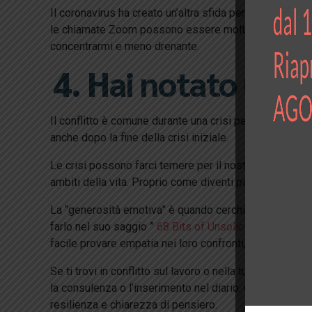
Il coronavirus ha creato un’altra sfida per la connessi
le chiamate Zoom possono essere molto più estenuanti d
concentrarmi e meno drenante.
4. Hai notato un c
Il conflitto è comune durante una crisi perché spesso s
anche dopo la fine della crisi iniziale.
Le crisi possono farci temere per il nostro sostentamen
ambiti della vita. Proprio come diventi più irritabile q
La “generosità emotiva” è quando cerchi attivamente ra
farlo nel suo saggio ”
68 Bits of Unsolicited Advice
“.
facile provare empatia nei loro confronti, il che può atte
Se ti trovi in ​​conflitto sul lavoro o nella tua vita pe
la consulenza o l’inserimento nel diario. Ogni mattina s
resilienza e chiarezza di pensiero.