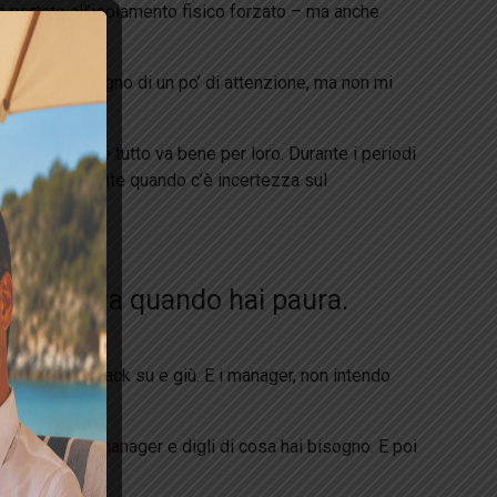
ha portato all’isolamento fisico forzato – ma anche
osì: “Ho bisogno di un po’ di attenzione, ma non mi
roblema che tutto va bene per loro. Durante i periodi
gio, specialmente quando c’è incertezza sul
la difensiva quando hai paura.
lusso del feedback su e giù. E i manager, non intendo
visione.
tatta il tuo manager e digli di cosa hai bisogno. E poi