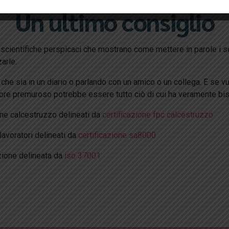
Un ultimo consiglio
cientifiche perspicaci che mostrano come mettere in parole i sen
arle.
tto, che sia in un diario o parlando con un amico o un collega. E se
tore premuroso potrebbe essere tutto ciò di cui ha veramente bi
ione calcestruzzo delineati da
certificazione fpc calcestruzzo
 lavoratori delineati da
certificazione sa8000
uzione delineata da
iso 37001