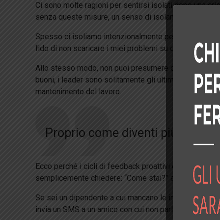
Ci sono molte ragioni per sentirsi isolati dopo una cri
senza queste misure, un senso di isolamento è comun
Spesso ci isoliamo intenzionalmente perché abbiamo bi
fido di non scaricare i miei problemi su qualcun altro, q
Allo stesso modo, non puoi presumere che solo perché
buoni, i leader sono solitamente gli ultimi a scoprir
mantenimento del lavoro.
Proprio come diventi più irritabi
Ecco perché i cicli di feedback proattivi e obbligatori 
semplicemente chiedere: “Come stai?” all’inizio di un
Se sei un dipendente a cui mancano le informazioni o i
invia un SMS a un amico con cui non parli da un po’. 