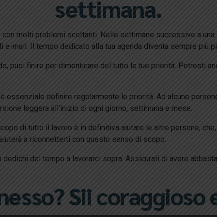
settimana.
con molti problemi scottanti. Nelle settimane successive a una cris
di e-mail. Il tempo dedicato alla tua agenda diventa sempre più p
, puoi finire per dimenticare del tutto le tue priorità. Potresti
a, è essenziale definire regolarmente le priorità. Ad alcune persone
rsione leggera all’inizio di ogni giorno, settimana e mese.
copo di tutto il lavoro è in definitiva aiutare le altre persone, ch
ti aiuterà a riconnetterti con questo senso di scopo.
n dedichi del tempo a lavorarci sopra. Assicurati di avere abba
nnesso? Sii coraggioso 