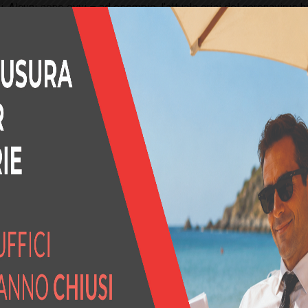
si. Alcuni sono ovvi – ad esempio, l’attuale crisi del coronavirus 
e dopo un evento aziendale o che cambia la vita.
sogno di un maggiore livello di supporto. La logica contorta è c
uindi è meglio che stia zitto”.
 un compagno di squadra non ti ha inviato un messaggio con un p
e i problemi, ma dopo una crisi le cose possono andare anche peg
le quando hai fame, puoi metterti più sul
sono ancora più critici, per rendere il più semplice possibile il f
a chiamata. Intendo dedicare tempo alla connessione e alla condi
l feedback necessari per svolgere correttamente il tuo lavoro, con
Dovremmo tutti provare a farlo regolarmente, comunque.