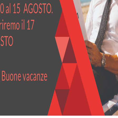
one: le comunicazioni digitali. Il feedback nei messaggi di testo
elle conversazioni faccia a faccia nella vita reale . Cerco di uti
onflitto? Cerca interp
ono necessarie decisioni affrettate. Tuttavia, potrebbero continuar
to, le nostre relazioni e, nel caso di una pandemia globale, la no
uando hai fame, puoi metterti più sulla difensiva quando hai paura.
gioni più gentili per cui qualcuno si comporta in modo non costr
 Scrive: “Quando qualcuno è cattivo, maleducato, odioso o cattivo c
nuare il conflitto”.
rsonale, vale la pena dedicare del tempo a elaborare le tue emozioni
crivo per 15 minuti, iniziando con le parole “Mi sento . . .” Fa un