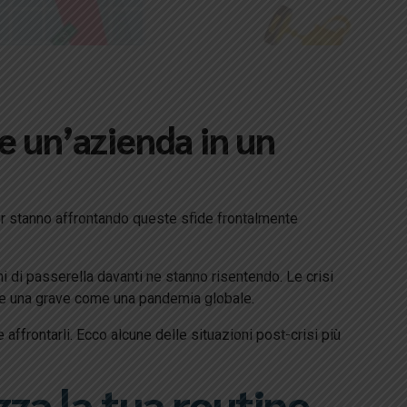
e un’azienda in un
der stanno affrontando queste sfide frontalmente
i di passerella davanti ne stanno risentendo. Le crisi
are una grave come una pandemia globale.
ffrontarli. Ecco alcune delle situazioni post-crisi più
za la tua routine.