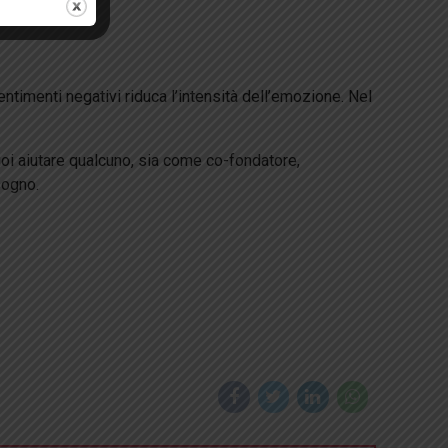
timenti negativi riduca l’intensità dell’emozione. Nel
 vuoi aiutare qualcuno, sia come co-fondatore,
sogno.