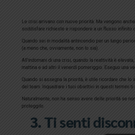
Le crisi arrivano con nuove priorità. Ma vengono anche 
soddisfare richieste e rispondere a un flusso infinito 
Quando sei in modalità antincendio per un lungo periodo
(a meno che, ovviamente, non lo sia).
All’indomani di una crisi, quando la reattività è elevat
mattina e ad altri il venerdì pomeriggio. Eseguo una ve
Quando si assegna la priorità, è utile ricordare che lo s
del team. Inquadrare i tuoi obiettivi in ​​questi termini 
Naturalmente, non ha senso avere delle priorità se no
proteggilo.
3. Ti senti disco