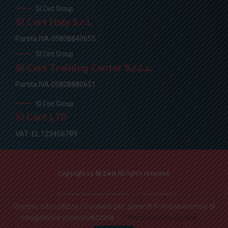
SI Cert Group
SI Cert Italy S.r.l.
Partita IVA 05808840655
SI Cert Group
SI Cert Training Center S.r.l.s.
Partita IVA 05808880651
SI Cert Group
SI Cert LTD
VAT: EL 123456789
Copyright by
SI Cert
All rights reserved.
ELENCO CERTIFICAZIONI
CONTATTI
Questo sito utilizza i cookies per garantirti un'esperienza di
navigazione personalizzata.
Impostazioni Cookie