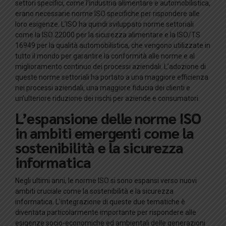
settori specifici, come l’industria alimentare e automobilistica,
erano necessarie norme ISO specifiche per rispondere alle
loro esigenze. L’ISO ha quindi sviluppato norme settoriali
come la ISO 22000 per la sicurezza alimentare e la ISO/TS
16949 per la qualità automobilistica, che vengono utilizzate in
tutto il mondo per garantire la conformità alle norme e al
miglioramento continuo dei processi aziendali. L’adozione di
queste norme settoriali ha portato a una maggiore efficienza
nei processi aziendali, una maggiore fiducia dei clienti e
un’ulteriore riduzione dei rischi per aziende e consumatori.
L’espansione delle norme ISO
in ambiti emergenti come la
sostenibilità e la sicurezza
informatica
Negli ultimi anni, le norme ISO si sono espansi verso nuovi
ambiti cruciale come la sostenibilità e la sicurezza
informatica. L’integrazione di queste due tematiche è
diventata particolarmente importante per rispondere alle
esigenze socio-economiche ed ambientali delle generazioni