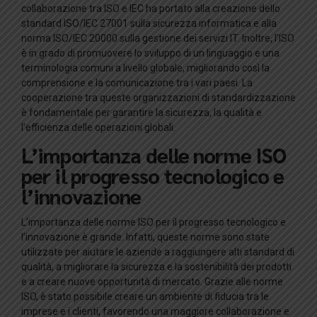
collaborazione tra ISO e IEC ha portato alla creazione dello
standard ISO/IEC 27001 sulla sicurezza informatica e alla
norma ISO/IEC 20000 sulla gestione dei servizi IT. Inoltre, l’ISO
è in grado di promuovere lo sviluppo di un linguaggio e una
terminologia comuni a livello globale, migliorando così la
comprensione e la comunicazione tra i vari paesi. La
cooperazione tra queste organizzazioni di standardizzazione
è fondamentale per garantire la sicurezza, la qualità e
l’efficienza delle operazioni globali.
L’importanza delle norme ISO
per il progresso tecnologico e
l’innovazione
L’importanza delle norme ISO per il progresso tecnologico e
l’innovazione è grande. Infatti, queste norme sono state
utilizzate per aiutare le aziende a raggiungere alti standard di
qualità, a migliorare la sicurezza e la sostenibilità dei prodotti
e a creare nuove opportunità di mercato. Grazie alle norme
ISO, è stato possibile creare un ambiente di fiducia tra le
imprese e i clienti, favorendo una maggiore collaborazione e