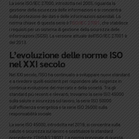
La serie ISO/IEC 27000, introdotta nel 2005, riguarda la
gestione della sicurezza delle informazioni e si concentra
sulla protezione dei dati e delle informazioni aziendali. La
norma chiave di questa serie è l’
ISO/IEC 27001
, che stabilisce
i requisiti per un sistema di gestione della sicurezza delle
informazioni (SGSI). La versione attuale dell’ISO/IEC 27001 è
del 2013.
L’evoluzione delle norme ISO
nel XXI secolo
Nel XXI secolo, l’ISO ha continuato a sviluppare nuovi standard
e a rivedere quelli esistenti per rispondere alle esigenze in
continua evoluzione del mercato e della società. Tra gli
standard più recenti e rilevanti, troviamo la serie ISO 45000
sulla salute e sicurezza sul lavoro, la serie ISO 50000
sull’efficienza energetica e la serie ISO 26000 sulla
responsabilità sociale.
La serie ISO 45000, introdotta nel 2018, si concentra sulla
salute e sicurezza sul lavoro e sostituisce lo standard
precedente, l’OHSAS 18001. La norma principale di questa