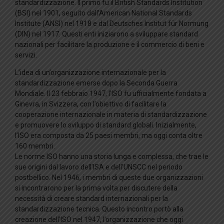
standardizzazione. Il primo fu il British Standards Institution
(BSI) nel 1901, seguito dall’American National Standards
Institute (ANSI) nel 1918 e dal Deutsches Institut für Normung
(DIN) nel 1917. Questi enti iniziarono a sviluppare standard
nazionali per facilitare la produzione e il commercio di beni e
servizi.
L’idea di un’organizzazione internazionale per la
standardizzazione emerse dopo la Seconda Guerra
Mondiale. Il 23 febbraio 1947, l’ISO fu ufficialmente fondata a
Ginevra, in Svizzera, con l’obiettivo di facilitare la
cooperazione internazionale in materia di standardizzazione
e promuovere lo sviluppo di standard globali. Inizialmente,
l’ISO era composta da 25 paesi membri, ma oggi conta oltre
160 membri.
Le norme ISO hanno una storia lunga e complessa, che trae le
sue origini dal lavoro dell’ISA e dell’UNSCC nel periodo
postbellico. Nel 1946, i membri di queste due organizzazioni
si incontrarono per la prima volta per discutere della
necessità di creare standard internazionali per la
standardizzazione tecnica. Questo incontro portò alla
creazione dell’ISO nel 1947, l’organizzazione che oggi