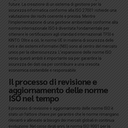
future. La creazione di un sistema di gestione per la
sicurezza informatica conforme alla ISO 27001 richiede una
valutazione dei rischi coerente e precisa. Mentre
l’implementazione di una gestione ambientale conforme alla
norma internazionale ISO è diventata fondamentale per
ottenere le certificazioni agli standard internazionali TFSI e
KINTO. Oltre a ciò, le norme UE in materia di sicurezza delle
reti e dei sistemi informativi (NIS) sono al centro del mercato
unico per la cibersicurezza. L’espansione delle norme ISO
verso questi ambiti è importante sia per garantire la
sicurezza dei dati sia per contribuire a una crescita
economica sostenibile e responsabile.
Il processo di revisione e
aggiornamento delle norme
ISO nel tempo
Il processo di revisione e aggiornamento delle norme ISO è
stato un fattore chiave per garantire che le norme rimangano
rilevanti e allineate ai bisogni dei mercati globali in continua
evoluzione. Nel corso degli anni, la norma ISO 9001 per la