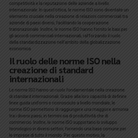
competitività e la reputazione delle aziende a livello
internazionale. In quest’ottica, le norme ISO sono diventate un
elemento cruciale nella creazione di relazioni commerciali tra
aziende di paesi diversi, facilitando la cooperazione
transnazionale. Inoltre, le norme ISO hanno fornito le basi per
gli accordi commerciali internazionali, rafforzando il ruolo
della standardizzazione nell’ambito della globalizzazione
economica.
Il ruolo delle norme ISO nella
creazione di standard
internazionali
Le norme ISO hanno un ruolo fondamentale nella creazione
di standard internazionali. Grazie alla loro capacità di definire
linee guida uniformi e riconosciute a livello mondiale, le
norme ISO permettono di raggiungere una maggiore armonia
tra i diversi paesi, in termini sia di produttività che di
commercio. Inoltre, le norme ISO supportano lo sviluppo
tecnologico in diversi settori, fornendo una base comune per
le imprese di tutto il mondo. Per questo motivo, la