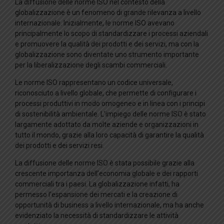
La diffusione delle norme ISO nel contesto della
globalizzazione è un fenomeno di grande rilevanza a livello
internazionale. Inizialmente, le norme ISO avevano
principalmente lo scopo di standardizzare i processi aziendali
e promuovere la qualità dei prodotti e dei servizi, ma con la
globalizzazione sono diventate uno strumento importante
per la liberalizzazione degli scambi commerciali.
Le norme ISO rappresentano un codice universale,
riconosciuto a livello globale, che permette di configurare i
processi produttivi in modo omogeneo e in linea con i principi
di sostenibilità ambientale. L’impiego delle norme ISO è stato
largamente adottato da molte aziende e organizzazioni in
tutto il mondo, grazie alla loro capacità di garantire la qualità
dei prodotti e dei servizi resi.
La diffusione delle norme ISO è stata possibile grazie alla
crescente importanza dell’economia globale e dei rapporti
commerciali tra i paesi. La globalizzazione infatti, ha
permesso l’espansione dei mercati e la creazione di
opportunità di business a livello internazionale, ma ha anche
evidenziato la necessità di standardizzare le attività