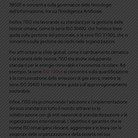
38500 si concentra sulla governance delle tecnologie
dell’informazione, tra cui l’Intelligenza Artificiale.
Inoltre, l’ISO sta lavorando su standard per la gestione delle
risorse umane, come la serie ISO 30400, che fornisce linee
guida sulla gestione del personale, e la serie ISO 31000, che si
concentra sulla gestione dei rischi nelle organizzazioni.
Per affrontare le sfide globali, come il cambiamento climatico
e la scarsità delle risorse, l’ISO sta anche sviluppando
standard per le energie rinnovabili e l’economia circolare. Ad
esempio, la serie
ISO 14064
si concentra sulla quantificazione
e la comunicazione delle emissioni di gas serra, mentre la
serie ISO 20400 fornisce linee guida sull’approvvigionamento
sostenibile.
Infine, l’ISO sta promuovendo l’adozione e l’implementazione
dei suoi standard in tutto il mondo attraverso la
collaborazione con gli enti nazionali di standardizzazione e le
organizzazioni internazionali. L’obiettivo è garantire che le
norme ISO rimangano rilevanti, aggiornate e in linea con le
esigenze delle organizzazioni e della società nel suo