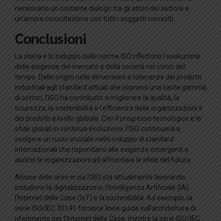
necessario un costante dialogo tra gli attori del settore e
un’ampia consultazione con tutti i soggetti coinvolti.
Conclusioni
La storia e lo sviluppo delle norme ISO riflettono l’evoluzione
delle esigenze del mercato e della società nel corso del
tempo. Dalle origini nelle dimensioni e tolleranze dei prodotti
industriali agli standard attuali che coprono una vasta gamma
di settori, l’ISO ha contribuito a migliorare la qualità, la
sicurezza, la sostenibilità e l’efficienza delle organizzazioni e
dei prodotti a livello globale. Con il progresso tecnologico e le
sfide globali in continua evoluzione, l’ISO continuerà a
svolgere un ruolo cruciale nello sviluppo di standard
internazionali che rispondano alle esigenze emergenti e
aiutino le organizzazioni ad affrontare le sfide del futuro.
Alcune delle aree in cui l’ISO sta attualmente lavorando
includono la digitalizzazione, l’Intelligenza Artificiale (IA),
l’Internet delle Cose (IoT) e la sostenibilità. Ad esempio, la
serie ISO/IEC 30141 fornisce linee guida sull’architettura di
riferimento per l’Internet delle Cose, mentre la serie ISO/IEC