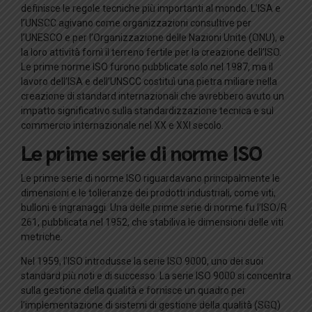
definisce le regole tecniche più importanti al mondo. L’ISA e
l’UNSCC agivano come organizzazioni consultive per
l’UNESCO e per l’Organizzazione delle Nazioni Unite (ONU), e
la loro attività fornì il terreno fertile per la creazione dell’ISO.
Le prime norme ISO furono pubblicate solo nel 1987, ma il
lavoro dell’ISA e dell’UNSCC costituì una pietra miliare nella
creazione di standard internazionali che avrebbero avuto un
impatto significativo sulla standardizzazione tecnica e sul
commercio internazionale nel XX e XXI secolo.
Le prime serie di norme ISO
Le prime serie di norme ISO riguardavano principalmente le
dimensioni e le tolleranze dei prodotti industriali, come viti,
bulloni e ingranaggi. Una delle prime serie di norme fu l’ISO/R
261, pubblicata nel 1952, che stabiliva le dimensioni delle viti
metriche.
Nel 1959, l’ISO introdusse la serie ISO 9000, uno dei suoi
standard più noti e di successo. La serie ISO 9000 si concentra
sulla gestione della qualità e fornisce un quadro per
l’implementazione di sistemi di gestione della qualità (SGQ)