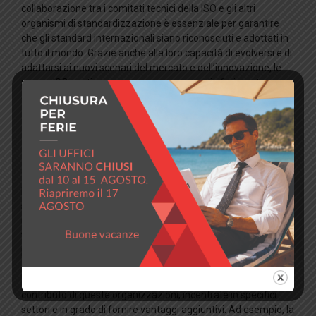
collaborazione tra i comitati tecnici della ISO e gli altri
organismi di standardizzazione è essenziale per garantire
che gli standard internazionali siano riconosciuti e adottati in
tutto il mondo. Grazie anche alla loro capacità di evolversi e di
adattarsi ai nuovi scenari del mercato e dell’innovazione, le
norme ISO continuano a essere un punto di riferimento
cruciale per la standardizzazione globale.
L’interazione tra norme ISO e
altre organizzazioni di
standardizzazione
Le norme ISO interagiscono con altre organizzazioni di
standardizzazione, come la Commissione elettrotecnica
internazionale (IEC), l’Unione internazionale delle
telecomunicazioni (ITU) e l’Organizzazione internazionale
per la metrologia legale (OIML), per garantire la compatibilità
e l’armonizzazione degli standard. Questa interazione può
definire l’attuazione e lo sviluppo delle norme ISO attraverso il
contributo di queste organizzazioni, incentrate in specifici
settori e in grado di fornire vantaggi aggiuntivi. Ad esempio, la