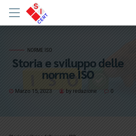
NORME ISO
Storia e sviluppo delle
norme ISO
Marzo 15, 2023
by redazione
0