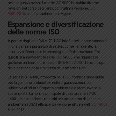
nelle organizzazioni. La serie ISO 9000 ha subito diverse
revisioni nel corso degli anni, con l’ultima versione,
ISO
9001:2015
, che è attualmente in vigore.
Espansione e diversificazione
delle norme ISO
A partire dagli anni ’60 e ’70, l’ISO iniziò a sviluppare standard
in una gamma più ampia di settori, come l’ambiente, la
sicurezza, l’energia e le tecnologie dell’informazione. Tra
questi, si annoverano la serie ISO 14000, che riguarda la
gestione ambientale, e la serie ISO/IEC 27000, che si occupa
della gestione della sicurezza delle informazioni.
La serie ISO 14000, introdotta nel 1996, fornisce linee guida
per la gestione ambientale nelle organizzazioni, con
l’obiettivo di ridurre l’impatto ambientale e promuovere la
sostenibilità. La norma principale di questa serie è l’ISO
14001, che stabilisce i requisiti per un sistema di gestione
ambientale (SGA) efficace. La versione attuale dell’
ISO 14001
è del 2015.