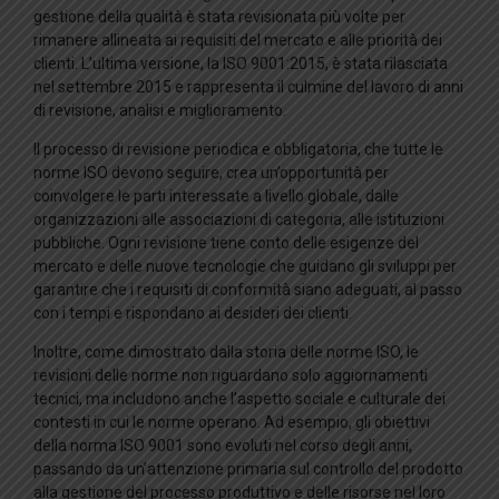
gestione della qualità è stata revisionata più volte per
rimanere allineata ai requisiti del mercato e alle priorità dei
clienti. L’ultima versione, la ISO 9001:2015, è stata rilasciata
nel settembre 2015 e rappresenta il culmine del lavoro di anni
di revisione, analisi e miglioramento.
Il processo di revisione periodica e obbligatoria, che tutte le
norme ISO devono seguire, crea un’opportunità per
coinvolgere le parti interessate a livello globale, dalle
organizzazioni alle associazioni di categoria, alle istituzioni
pubbliche. Ogni revisione tiene conto delle esigenze del
mercato e delle nuove tecnologie che guidano gli sviluppi per
garantire che i requisiti di conformità siano adeguati, al passo
con i tempi e rispondano ai desideri dei clienti.
Inoltre, come dimostrato dalla storia delle norme ISO, le
revisioni delle norme non riguardano solo aggiornamenti
tecnici, ma includono anche l’aspetto sociale e culturale dei
contesti in cui le norme operano. Ad esempio, gli obiettivi
della norma ISO 9001 sono evoluti nel corso degli anni,
passando da un’attenzione primaria sul controllo del prodotto
alla gestione del processo produttivo e delle risorse nel loro